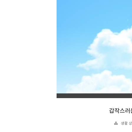
갑작스러운
생활 