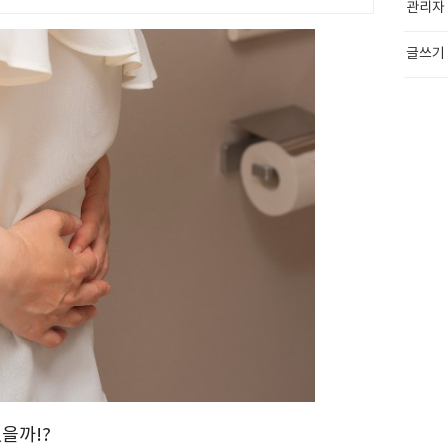
관리자
글쓰기
을까!?