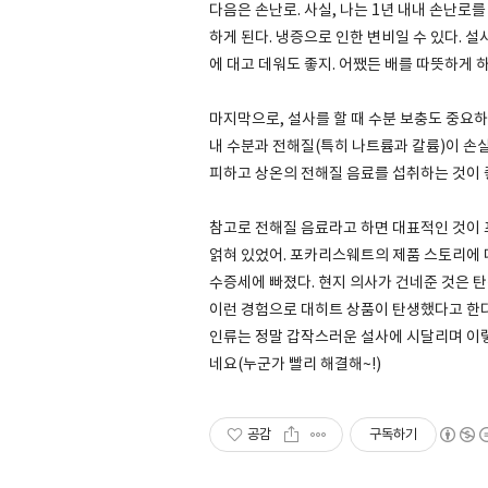
다음은 손난로. 사실, 나는 1년 내내 손난로
하게 된다. 냉증으로 인한 변비일 수 있다. 설
에 대고 데워도 좋지. 어쨌든 배를 따뜻하게 
마지막으로, 설사를 할 때 수분 보충도 중요하
내 수분과 전해질(특히 나트륨과 칼륨)이 손실
피하고 상온의 전해질 음료를 섭취하는 것이 좋
참고로 전해질 음료라고 하면 대표적인 것이 
얽혀 있었어. 포카리스웨트의 제품 스토리에 
수증세에 빠졌다. 현지 의사가 건네준 것은 탄산
이런 경험으로 대히트 상품이 탄생했다고 한다
인류는 정말 갑작스러운 설사에 시달리며 이
네요(누군가 빨리 해결해~!)
공감
구독하기