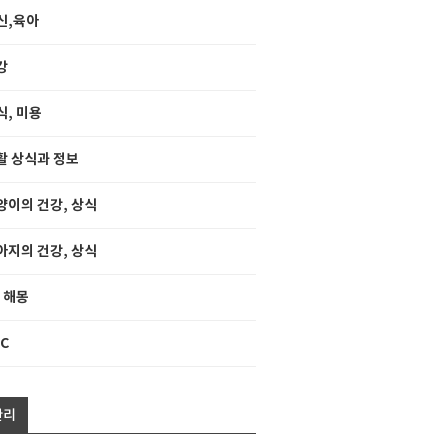
신,육아
강
식, 미용
활 상식과 정보
양이의 건강, 상식
아지의 건강, 상식
, 해몽
C
관리