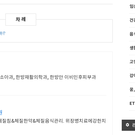
임
건
!?
음
생
고
강
방소아과, 한방재활의학과, 한방안 이비인후피부과
꿈
ET
원
&체질침&체질한약&체질음식관리. 위장병치료에강한치