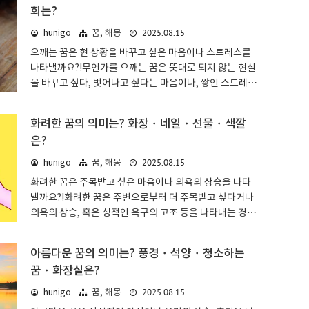
회는?
상태꿈 해몽에서 성적은 타인으로부터의 평가나 인정받고
싶은 욕구, 향상심, 압박감 등을 나타냅니다.타인으로부터
2025.08.15
hunigo
꿈, 해몽
의 평가를 신경 쓰지 않거나, 어떤 성적이라도 상관없다는
으깨는 꿈은 현 상황을 바꾸고 싶은 마음이나 스트레스를
사람은 원래부터 성적에 관한 꿈을 잘 꾸지 않을 것입니다.
나타낼까요?!무언가를 으깨는 꿈은 뜻대로 되지 않는 현실
즉 성적에 관한 꿈을 꾼다는 것은 인정받고 싶은 욕구가 강
을 바꾸고 싶다, 벗어나고 싶다는 마음이나, 쌓인 스트레스
하다고 볼 수 있습니다.타인에게 지기 싫고 인정받고 싶은
등을 나타내는 경향의 꿈이 많은 것이 특징입니다. 으깨는
마음을 원동력 삼아 매일 노력을..
것이 여드름인지 개미인지, 주먹으로 으깨는지 발라버리
화려한 꿈의 의미는? 화장・네일・선물・색깔
는 것인지 등에 따라 해석이 달라집니다.으깨는 꿈: 기본적
은?
인 의미 & 심리 상태꿈 해몽에서 으깨는 것은 스트레스나
답답함을 쌓아두고 있거나, 현 상황을 바꾸고 싶다는 마음
2025.08.15
hunigo
꿈, 해몽
을 나타냅니다.자신의 손으로 스트레스의 원인을 제거하거
화려한 꿈은 주목받고 싶은 마음이나 의욕의 상승을 나타
나, 현 상황을 바꾸고 싶다는 긍정적인 마음을 나타내기도
낼까요?!화려한 꿈은 주변으로부터 더 주목받고 싶다거나
하지만, 그만큼 쌓인 답답함이 크다는 의미이므로 주의해
의욕의 상승, 혹은 성적인 욕구의 고조 등을 나타내는 경향
야 합니다.스트레스로 인해 수면의 질도 나빠지고 있을 수
의 꿈이 많은 것이 특징입니다. 화려한 것이 옷인지 화장인
있으니, 심신을 충분히 쉬게 하는 것도 잊..
지, 염색한 머리 색깔인지 선물인지 등에 따라 해석이 달라
아름다운 꿈의 의미는? 풍경・석양・청소하는
집니다.화려한 꿈: 기본적인 의미 & 심리 상태꿈 해몽에서
꿈・화장실은?
화려한 것은 마음속 깊은 소망이나 인정 욕구, 감정의 고조
등을 나타냅니다.기분을 북돋우고 싶을 때 일부러 화려한
2025.08.15
hunigo
꿈, 해몽
옷을 입는 것처럼, 화려함이 인상에 남는 꿈은 '본래 그렇