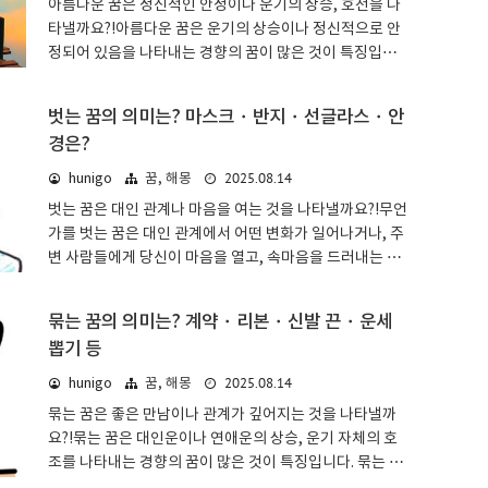
아름다운 꿈은 정신적인 안정이나 운기의 상승, 호전을 나
게 되고 싶다'는 마음이나, 더 주변으로부터 주목받고 싶다
타낼까요?!아름다운 꿈은 운기의 상승이나 정신적으로 안
는 마음이 고조된 상태라고 할 수 있을 것입니다.다만 의욕
정되어 있음을 나타내는 경향의 꿈이 많은 것이 특징입니
은 있지만 헛돌 가능성도 있으니, 기세는 적당히 하는 것이
다. 아름다웠던 것이 푸른 하늘인지 무지개인지, 깨끗하게
좋습니다.화려한 꿈: 사람,..
청소하는 것인지 예쁘다는 말을 듣는 것인지 등에 따라 해
벗는 꿈의 의미는? 마스크・반지・선글라스・안
석이 달라집니다.아름다운 꿈: 기본적인 의미 & 심리 상태
경은?
꿈 해몽에서 아름다운 사물이나 풍경은 운기의 상승이나
호전을 나타냅니다. 아름다운 사물이나 풍경을 보면 그 자
2025.08.14
hunigo
꿈, 해몽
체로 마음이 정화되는 기분이 들거나 기분이 좋아지죠.꿈
벗는 꿈은 대인 관계나 마음을 여는 것을 나타낼까요?!무언
해몽에서도 그런 경향이 강하며, 아름다운 것에 관한 꿈은
가를 벗는 꿈은 대인 관계에서 어떤 변화가 일어나거나, 주
정신적인 안정이나 길조를 나타낸다고 생각하면 좋을 것입
변 사람들에게 당신이 마음을 열고, 속마음을 드러내는 경
니다. 긍정적인 사고로 행운을 확실히 잡으세요!아름다운
향의 꿈이 많은 것이 특징입니다. 벗는 것이 마스크인지 반
꿈: 첫 꿈오로라나 그라데이션처럼 아름다운 여러 ..
지인지, 선글라스인지 단추인지 등에 따라 해석이 달라집
묶는 꿈의 의미는? 계약・리본・신발 끈・운세
니다.벗는 꿈: 기본적인 의미 & 심리 상태꿈 해몽에서 벗는
뽑기 등
것은 마음을 열거나 대인 관계에서 어떤 변화가 있음을 나
타냅니다. 얼굴을 가려 표정을 숨기는 것, 또는 본래의 자신
2025.08.14
hunigo
꿈, 해몽
을 꾸미는 것을 벗음으로써 자신의 속마음이나 감정을 겉
묶는 꿈은 좋은 만남이나 관계가 깊어지는 것을 나타낼까
으로 드러내는 것이겠지요.속마음으로 사람과 사귀는 것은
요?!묶는 꿈은 대인운이나 연애운의 상승, 운기 자체의 호
두려운 부분도 있습니다. 그러나 본래의 자신을 억누르는
조를 나타내는 경향의 꿈이 많은 것이 특징입니다. 묶는 것
것은 스트레스의 원인이 될 수도 있습니다. 속마음으로 사
이 신발 끈인지 리본인지, 다시 묶는 것인지 묶었던 것이 끊