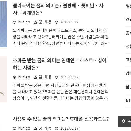
둘러싸이는 꿈의 의미는? 불량배・꽃미남・사
임
자・외계인은?
건
2025.08.15
hunigo
꿈, 해몽
둘러싸이는 꿈은 대인운이나 스트레스, 본인을 둘러싼 상
음
황을 나타내고 있다!?둘러싸이는 꿈은 주변 사람들과의 관
계나 본인의 처한 환경, 상황을 나타내는 경향의 꿈이 많은
생
것이 특징입니다. 둘러싸이는 것이 많은 사람인지 꽃미남
인지, 사자인지 상어인지 등에 따라 해석이 달라집니다.둘
고
추파를 받는 꿈의 의미는 연예인・호스트・싫어
러싸이는 꿈: 기본적인 의미 & 심리 상태꿈 해몽에서 둘러
하는 사람은?
싸이는 것은, 본인 자신을 둘러싼 대인 관계나 환경 등을 의
강
미합니다. 물리적으로 본인을 둘러싸는 것이므로, 대인운
2025.08.15
hunigo
꿈, 해몽
이나 본인을 둘러싼 상황 등을 나타내는 해석이 많다고 할
추파를 받는 꿈은 주변 사람들과의 관계나 인생의 전환기
꿈
수 있을 것입니다.둘러싸이는 것에 따라 길흉이 갈리지만,
를 나타내고 있다!?추파를 받는 꿈은 대인운이나 연애운의
특별히 싫은 인상을 받지 않는 경우는 길몽, 두려움을 느끼
상승이나, 인생의 전환기를 나타내는 경향의 꿈이 많은 것
ET
는 것이라면 흉조라고 생각하면 이해하기 쉬울 것입니다.
이 특징입니다. 추파를 거는 것이 이성인지 동성인지, 추파
모르는 사람에게 둘러싸이는 꿈모르는 사람..
를 받아서 기뻤는지 귀찮게 생각했는지 등에 따라 해석이
달라집니다.추파를 받는 꿈: 기본적인 의미 & 심리 상태꿈
사용할 수 없는 꿈의 의미는? 휴대폰·신용카드는?
해몽에서 추파를 받는 것은 대인운이나 연애운의 상승, 인
2025.08.15
hunigo
꿈, 해몽
생의 전환기를 나타냅니다. 추파를 받는다는 것은 상대방