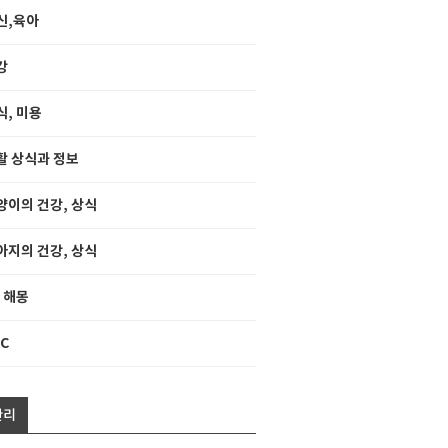
신,육아
강
식, 미용
활 상식과 정보
양이의 건강, 상식
아지의 건강, 상식
, 해몽
C
관리