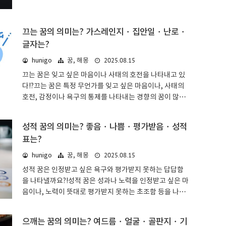
향의 꿈이 많은 것이 특징입니다. 보이지 않는 것이 얼굴인
고 있을지도 모릅니다. 안고 있는 것조차 힘들다면, 털어놓
지 발밑인지, 어두워서 보이지 않는지 눈부셔서 보이지 않
는 것도 하나의 방법일 수 있습니다.부정..
는지 등에 따라 해석이 달라집니다.보이지 않는 꿈: 기본적
끄는 꿈의 의미는? 가스레인지・집안일・난로・
인 의미 & 심리 상태꿈 해몽에서 보이지 않는다는 것은, 상
글자는?
대방의 마음을 알 수 없거나, 미래에 대해 밝은 전망을 가질
2025.08.15
hunigo
꿈, 해몽
수 없다는 것을 나타냅니다. 이유가 어떻든, 눈앞의 것이 보
이지 않는 상황은 불안감을 느끼게 합니다. 사람은 정보의
끄는 꿈은 잊고 싶은 마음이나 사태의 호전을 나타내고 있
80%를 시각에서 얻으므로, 그만큼 본인이 안고 있는 불안
다!?끄는 꿈은 특정 무언가를 잊고 싶은 마음이나, 사태의
이나 두려움이 크다고 할 수 있을 것입니다.운기 자체도 좋
호전, 감정이나 욕구의 통제를 나타내는 경향의 꿈이 많은
지 않은 경우가 많..
것이 특징입니다. 끄는 것이 가스레인지 불인지 촛불인지,
냄새를 지우는지 문신을 지우는지 등에 따라 해석이 달라
성적 꿈의 의미는? 좋음・나쁨・평가받음・성적
집니다.끄는 꿈: 기본적인 의미 & 심리 상태꿈 해몽에서 끄
표는?
는 것은 무언가를 잊고 싶은 마음이나, 감정 및 욕구를 통제
할 수 있음을 의미합니다. 꿈에서 끄는 것은 특정 기억이나
2025.08.15
hunigo
꿈, 해몽
누군가에 대한 생각, 인연 등입니다. 잃어버린 것이라면 찾
성적 꿈은 인정받고 싶은 욕구와 평가받지 못하는 답답함
을 수도 있겠지만, 끈다는 것은 존재 자체가 사라진다는 의
을 나타낼까요?!성적 꿈은 성과나 노력을 인정받고 싶은 마
미입니다. 상황에 따라 고민이나 문제로부터의 해방이 될
음이나, 노력이 뜻대로 평가받지 못하는 초조함 등을 나타
수도 있지만, 소중한 사람과의 인연이 끊어질 가능성도 있
내는 경향의 꿈이 많은 것이 특징입니다. 성적이 좋은지 나
으므로 주의가 필요합니다.가..
쁜지, 성적이 좋아서 기뻐하는지, 나빠서 충격을 받는지 등
으깨는 꿈의 의미는? 여드름・얼굴・골판지・기
에 따라 해석이 달라집니다.성적 꿈: 기본적인 의미 & 심리