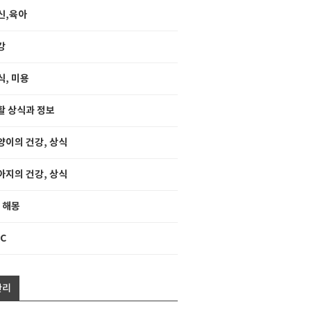
신,육아
강
식, 미용
활 상식과 정보
양이의 건강, 상식
아지의 건강, 상식
, 해몽
C
관리