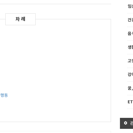
임
건
음
생
고
강
꿈
 행동
ET