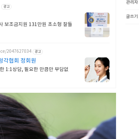
관리자
광고
글쓰기
사 보조금지원 131만원 초소형 잘들
ace/2047627034
광고
청각협회 정회원
한 1:1상담, 필요한 만큼만 부담없