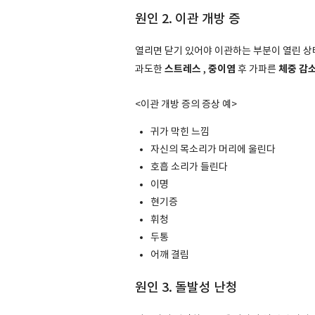
원인 2. 이관 개방 증
열리면 닫기 있어야 이관하는 부분이 열린 
스트레스
중이염
체중 감
과도한
,
후 가파른
<이관 개방 증의 증상 예>
귀가 막힌 느낌
자신의 목소리가 머리에 울린다
호흡 소리가 들린다
이명
현기증
휘청
두통
어깨 결림
원인 3. 돌발성 난청