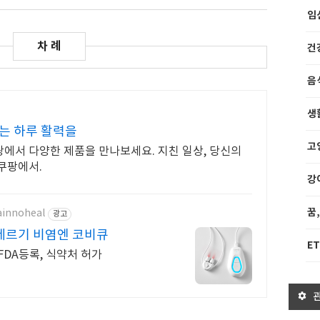
임
건
음
생
는 하루 활력을
고
에서 다양한 제품을 만나보세요. 지친 일상, 당신의
쿠팡에서.
강
꿈
ainnoheal
광고
레르기 비염엔 코비큐
ET
 FDA등록, 식약처 허가