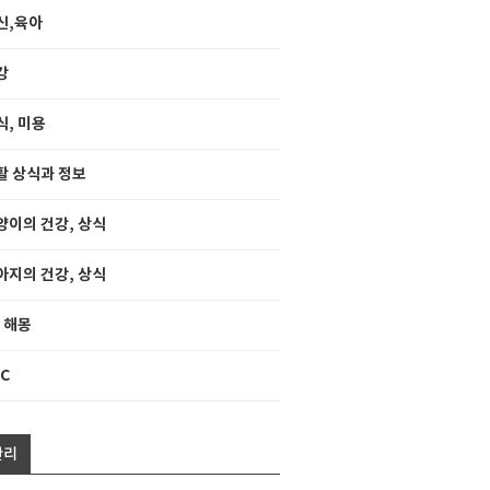
신,육아
강
식, 미용
활 상식과 정보
양이의 건강, 상식
아지의 건강, 상식
, 해몽
C
관리