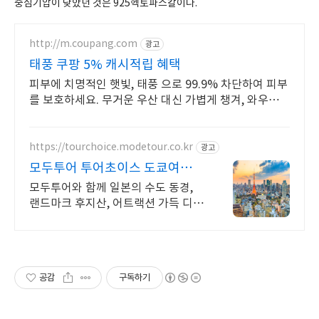
중심기압이 낮았던 것은 925헥토파스칼이다.
http://m.coupang.com
광고
태풍 쿠팡 5% 캐시적립 혜택
피부에 치명적인 햇빛, 태풍 으로 99.9% 차단하여 피부
를 보호하세요. 무거운 우산 대신 가볍게 챙겨, 와우회원
무제한 무료배송으로 편리하게.
https://tourchoice.modetour.co.kr
광고
모두투어 투어초이스 도쿄여행
후지산,온천,디즈니를 한번에
모두투어와 함께 일본의 수도 동경,
랜드마크 후지산, 어트랙션 가득 디즈
니랜드까지 일본 여행의 중심 도쿄속
으로. 고즈넉한 시즈오카 후지산 배경
으로 인증샷
공감
구독하기