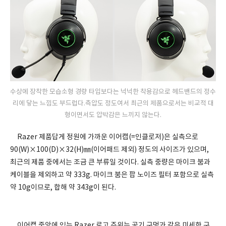
수상에 장착한 모습소형 경량 타입보다는 넉넉한 착용감으로 헤드밴드의 정수
리에 닿는 느낌도 부드럽다.측압도 정도여서 최근의 제품으로서는 비교적 대
형이면서도 압박감은 느끼지 않는다.
Razer 제품답게 정원에 가까운 이어캡(=인클로저)은 실측으로
90(W)×100(D)×32(H)㎜(이어패드 제외) 정도의 사이즈가 있으며,
최근의 제품 중에서는 조금 큰 부류일 것이다. 실측 중량은 마이크 붐과
케이블을 제외하고 약 333g. 마이크 붐은 팝 노이즈 필터 포함으로 실측
약 10g이므로, 합해 약 343g이 된다.
이어캡 중앙에 있는 Razer 로고 주위는 공기 구멍과 같은 미세한 구