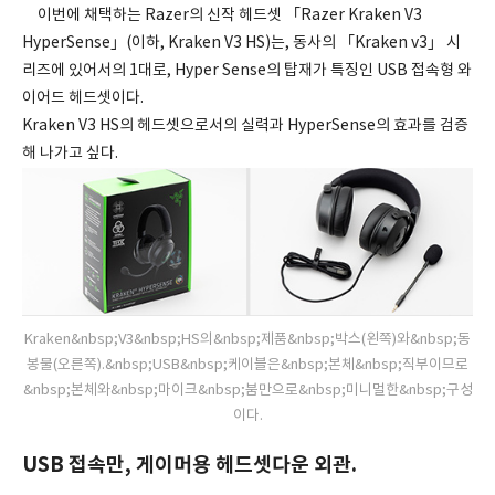
이번에 채택하는 Razer의 신작 헤드셋 「Razer Kraken V3
HyperSense」(이하, Kraken V3 HS)는, 동사의 「Kraken v3」 시
리즈에 있어서의 1대로, Hyper Sense의 탑재가 특징인 USB 접속형 와
이어드 헤드셋이다.
Kraken V3 HS의 헤드셋으로서의 실력과 HyperSense의 효과를 검증
해 나가고 싶다.
Kraken&nbsp;V3&nbsp;HS의&nbsp;제품&nbsp;박스(왼쪽)와&nbsp;동
봉물(오른쪽).&nbsp;USB&nbsp;케이블은&nbsp;본체&nbsp;직부이므로
&nbsp;본체와&nbsp;마이크&nbsp;붐만으로&nbsp;미니멀한&nbsp;구성
이다.
USB 접속만, 게이머용 헤드셋다운 외관.