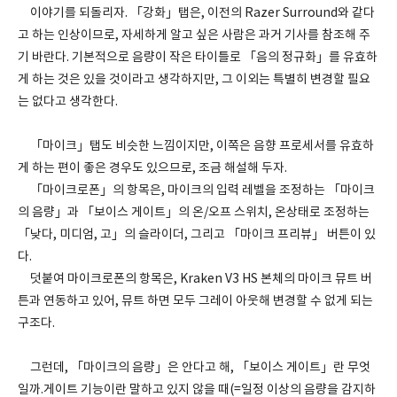
이야기를 되돌리자. 「강화」탭은, 이전의 Razer Surround와 같다
고 하는 인상이므로, 자세하게 알고 싶은 사람은 과거 기사를 참조해 주
기 바란다. 기본적으로 음량이 작은 타이틀로 「음의 정규화」를 유효하
게 하는 것은 있을 것이라고 생각하지만, 그 이외는 특별히 변경할 필요
는 없다고 생각한다.
「마이크」탭도 비슷한 느낌이지만, 이쪽은 음향 프로세서를 유효하
게 하는 편이 좋은 경우도 있으므로, 조금 해설해 두자.
「마이크로폰」의 항목은, 마이크의 입력 레벨을 조정하는 「마이크
의 음량」과 「보이스 게이트」의 온/오프 스위치, 온상태로 조정하는
「낮다, 미디엄, 고」의 슬라이더, 그리고 「마이크 프리뷰」 버튼이 있
다.
덧붙여 마이크로폰의 항목은, Kraken V3 HS 본체의 마이크 뮤트 버
튼과 연동하고 있어, 뮤트 하면 모두 그레이 아웃해 변경할 수 없게 되는
구조다.
그런데, 「마이크의 음량」은 안다고 해, 「보이스 게이트」란 무엇
일까.게이트 기능이란 말하고 있지 않을 때(=일정 이상의 음량을 감지하