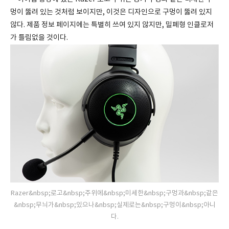
멍이 뚫려 있는 것처럼 보이지만, 이것은 디자인으로 구멍이 뚫려 있지
않다. 제품 정보 페이지에는 특별히 쓰여 있지 않지만, 밀폐형 인클로저
가 틀림없을 것이다.
Razer&nbsp;로고&nbsp;주위에&nbsp;미세한&nbsp;구멍과&nbsp;같은
&nbsp;무늬가&nbsp;있으나&nbsp;실제로는&nbsp;구멍이&nbsp;아니
다.