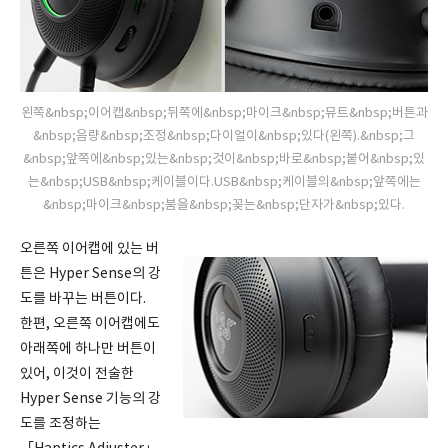
왼쪽&nbsp;이어캡&nbsp;뒤쪽에&nbsp;마이크&nbsp;뮤트&nbsp;버튼과
&nbsp;음량&nbsp;조정&nbsp;다이얼이&nbsp;있다(왼쪽).&nbsp;그
&nbsp;앞쪽에&nbsp;있는&nbsp;것이&nbsp;바로&nbsp;붙어&nbsp;있
는&nbsp;USB&nbsp;케이블이다.USB&nbsp;케이블의&nbsp;앞쪽에는
&nbsp;마이크&nbsp;붐을&nbsp;꽂는&nbsp;단자가&nbsp;있다.
오른쪽 이어캡에 있는 버
튼은 Hyper Sense의 강
도를 바꾸는 버튼이다.
한편, 오른쪽 이어캡에도
아래쪽에 하나만 버튼이
있어, 이것이 전술한
Hyper Sense 기능의 강
도를 조정하는