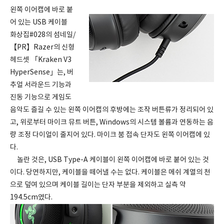
왼쪽 이어캡에 바로 붙
어 있는 USB 케이블
화상집#028의 섬네일/
【PR】Razer의 신형
헤드셋 「Kraken V3
HyperSense」는, 버
추얼 서라운드 기능과
진동 기능으로 게임도
음악도 즐길 수 있는 왼쪽 이어캡의 후방에는 조작 버튼류가 정리되어 있
고, 위로부터 마이크 뮤트 버튼, Windows의 시스템 볼륨과 연동하는 음
량 조정 다이얼이 줄지어 있다. 마이크 붐 접속 단자도 왼쪽 이어캡에 있
다.
놀란 것은, USB Type-A 케이블이 왼쪽 이어캡에 바로 붙어 있는 것
이다. 당연하지만, 케이블을 떼어낼 수는 없다. 케이블은 메쉬 계열의 천
으로 덮여 있으며 케이블 길이는 단자 부분을 제외하고 실측 약
194.5cm였다.