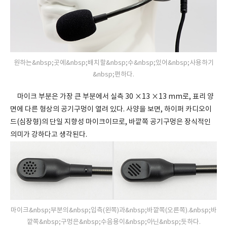
원하는&nbsp;곳에&nbsp;배치할&nbsp;수&nbsp;있어&nbsp;사용하기
&nbsp;편하다.
마이크 부분은 가장 큰 부분에서 실측 30 ×13 ×13 mm로, 표리 양
면에 다른 형상의 공기구멍이 열려 있다. 사양을 보면, 하이퍼 카디오이
드(심장형)의 단일 지향성 마이크이므로, 바깥쪽 공기구멍은 장식적인
의미가 강하다고 생각된다.
마이크&nbsp;부분의&nbsp;입측(왼쪽)과&nbsp;바깥쪽(오른쪽).&nbsp;바
깥쪽&nbsp;구멍은&nbsp;수음용이&nbsp;아닌&nbsp;듯하다.