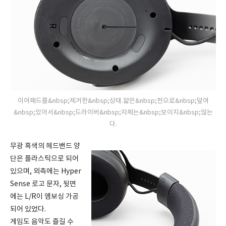
이어패드를&nbsp;제거한&nbsp;상태.얇은&nbsp;천으로&nbsp;덮여
&nbsp;있어서&nbsp;드라이버&nbsp;자체는&nbsp;보이지&nbsp;않는
다.
무광 흑색의 헤드밴드 양
단은 플라스틱으로 되어
있으며, 외측에는 Hyper
Sense 로고 문자, 뒷면
에는 L/R이 엠보싱 가공
되어 있었다.
게임도 음악도 즐길 수