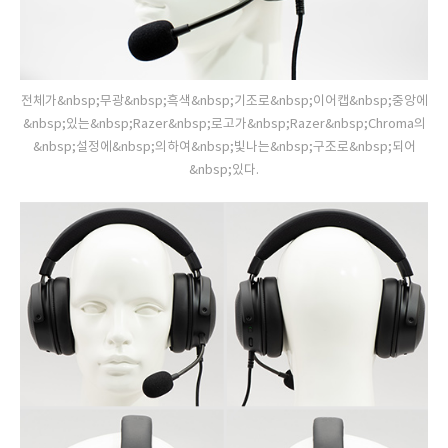
전체가&nbsp;무광&nbsp;흑색&nbsp;기조로&nbsp;이어캡&nbsp;중앙에
&nbsp;있는&nbsp;Razer&nbsp;로고가&nbsp;Razer&nbsp;Chroma의
&nbsp;설정에&nbsp;의하여&nbsp;빛나는&nbsp;구조로&nbsp;되어
&nbsp;있다.