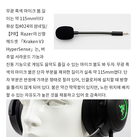
무광 흑색 마이크 붐.길
이는 약 115mm이다
화상 집#024의 섬네일/
【PR】Razer의 신형
헤드셋 「Kraken V3
HyperSense」는, 버
추얼 서라운드 기능과
진동 기능으로 게임도 음악도 즐길 수 있는 마이크 붐도 봐 두자. 무광 흑
색의 마이크 붐은 단자 부분을 제외한 길이가 실측 약 115mm였다. 단
자 부분은 반원에 가까운 형태로 잘려 있어, 인클로저에 설치할 때 방향
을 틀리지 않게 되어 있다. 붐은 약간 딱딱함이 있지만, 노린 위치에 배치
할 수 있는 자유도가 높은 것을 채용하고 있어 호 감촉이다.