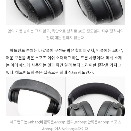
암의 가동 범위는 크지 않고, 육안으로 상하로 20도 정도일까.좌우(장착시의
전후)에는 열리지 않는다.
헤드밴드 본체는 바깥쪽이 쿠션을 박은 합피제로서, 안쪽에는 보다 두
꺼운 쿠션을 박은 스포츠 메쉬 소재라고 하는 드문 사양이다. 메쉬 소재
는 이어 패드에 사용되는 것과 약간 달리 보다 드라이한 질감을 가지고
있다. 헤드밴드의 폭은 실측으로 최대 40㎜ 정도인가.
헤드밴드는&nbsp;바깥쪽은&nbsp;합피,&nbsp;안쪽은&nbsp;스포츠
&nbsp;메시&nbsp;소재이다.