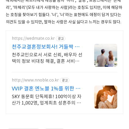
해외에서는 파트너에게 애정을 담아 '허니', '달링', 프랑스에서는 '몬체
리', '마체리'(모두 내가 사랑하는 사람)라는 호칭도 있지만, 이에 해당하
는 호칭을 찾아보기 힘들다. '너', '너'라는 표현에도 애정이 담겨 있다는
의견도 있을 수 있지만, 말하는 사람은 사실 싫다고 느끼는 경우도 많다.
https://wedmate.co.kr
광고
천주교결혼정보회사! 거들짝 이
상형 프로필 무료 받아보기
천주교인으로서 서로 신뢰, 배우자 선
택의 정보 비대칭 해결, 결혼 서비스
의 완결성
http://www.nnoble.co.kr
광고
VVIP 결혼 엔노블 1%를 위한 상
류층 결정사
SKY 동문회 단독제휴! 100억이상 자
산가 1,002명, 업계최초 성혼주의 시
행 변호사검증 회원수 공개, 전문직/
엘리트/노블레스 전문, 여성가족부장
관대상 2회수상