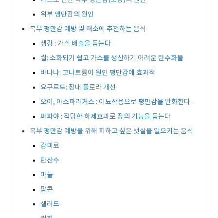
가스로 인한 복부 팽만감(고창)의 원인
위부 팽만감의 원인
복부 팽만감 예방 및 해소에 추천하는 음식
생강 : 가스 배출을 돕는다
쌀: 소화되기 쉽고 가스를 생산하기 어려운 탄수화물
바나나: 고나트륨이 원인 팽만감에 효과적
요구르트: 장내 플로라 개선
오이, 아스파라거스 : 이뇨작용으로 팽만감을 완화한다.
파파야 : 적당한 하제효과로 장의 기능을 돕는다
복부 팽만감 예방을 위해 피하고 싶은 뱃살을 일으키는 음식
감미료
탄산수
마늘
팝콘
샐러드