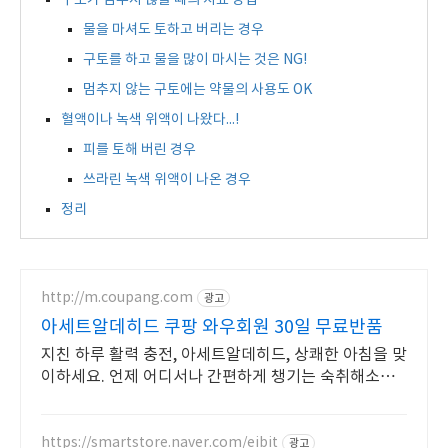
구토가 멈추지 않을 때의 치료 방법
물을 마셔도 토하고 버리는 경우
구토를 하고 물을 많이 마시는 것은 NG!
멈추지 않는 구토에는 약물의 사용도 OK
혈액이나 녹색 위액이 나왔다...!
피를 토해 버린 경우
쓰라린 녹색 위액이 나온 경우
정리
http://m.coupang.com
광고
아세트알데히드 쿠팡 와우회원 30일 무료반품
지친 하루 활력 충전, 아세트알데히드, 상쾌한 아침을 맞
이하세요. 언제 어디서나 간편하게 챙기는 숙취해소음
료, 와우회원 무료배송으로!
https://smartstore.naver.com/eibit
광고