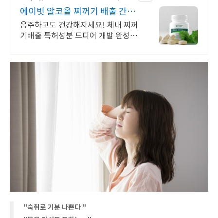
에이빗 알코올 찌꺼기 배출 간기
능은 회복보다
음주하고도 건강해지세요! 체내 찌꺼
기배출 특허성분 드디어 개발 완성!
꾸준한 영양으로 간수치,피로 관리까
지 한번에
"숙취로 기분 나쁜다 "