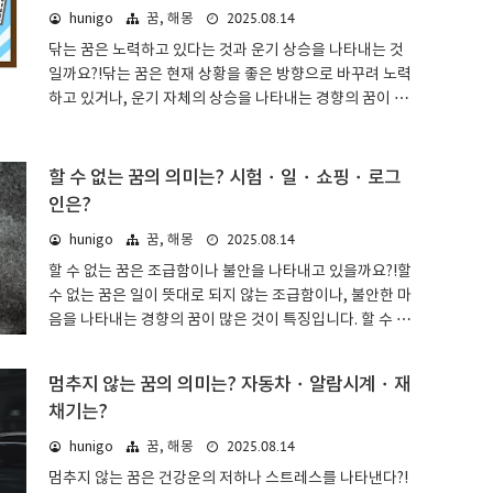
않다는 마음이나 시련, 문제를 나타냅니다. 시합의 승패나
2025.08.14
hunigo
꿈, 해몽
시합을 앞두고 어떤 상황이었는지에 따라 달라지겠지만,
닦는 꿈은 노력하고 있다는 것과 운기 상승을 나타내는 것
총체적으로 보면 지고 싶지 않다 = 의욕이나 기력의 상승
일까요?!닦는 꿈은 현재 상황을 좋은 방향으로 바꾸려 노력
이라는 의미가 많은 편이라고 할 수 있습니다.하지만 실제
하고 있거나, 운기 자체의 상승을 나타내는 경향의 꿈이 많
시합은 마음만으로는 이길 수 없습니다. 꾸준한 노력을 쌓
은 것이 특징입니다. 닦는 것이 치아인지 신발인지, 닦음으
아 올린 후에 확실히 승리를 쟁취하시기 바랍니다!시합 꿈:
로써 빛나는지 더러워지는지 등에 따라 해석이 달라집니
상황별꿈에서 자신은 시합에서 어..
다.닦는 꿈: 기본적인 의미 & 심리 상태꿈 해몽에서 닦는다
할 수 없는 꿈의 의미는? 시험・일・쇼핑・로그
는 것은 자신 자신의 재능이나 능력을 향상시키려는 의지
인은?
나 노력을 나타냅니다. 아름다움을 가꾸다, 재능을 갈고닦
2025.08.14
hunigo
꿈, 해몽
다, 실력을 연마하다는 표현처럼, 자신의 의지로 성장하고,
어떻게든 해보려는 적극적인 태도의 표현이라고 할 수 있
할 수 없는 꿈은 조급함이나 불안을 나타내고 있을까요?!할
습니다.재능이 있더라도 발전시키려는 노력을 하지 않으면
수 없는 꿈은 일이 뜻대로 되지 않는 조급함이나, 불안한 마
재능을 썩히게 될 수도 있습니다. 꾸준히 노력하여 원하는
음을 나타내는 경향의 꿈이 많은 것이 특징입니다. 할 수 없
자신이 되세요.닦는 꿈: 사람, 동물, ..
는 것이 일인지 시험인지, 숨인지 요리인지 등에 따라 해석
이 달라집니다.할 수 없는 꿈: 기본적인 의미 & 심리 상태꿈
멈추지 않는 꿈의 의미는? 자동차・알람시계・재
해몽에서 할 수 없다는 것은 조급함이나 불안한 마음을 나
채기는?
타냅니다. 할 수 없다 = 원하는 결과가 나오지 않거나, 원하
는 전개가 되지 않는다는 것입니다.노력해도 성과로 이어
2025.08.14
hunigo
꿈, 해몽
지지 않는 것은 괴로운 일이지만, 꿈의 내용에 따라서는 당
멈추지 않는 꿈은 건강운의 저하나 스트레스를 나타낸다?!
신의 진지함에서 오는 불안이나, 반대로 쌓아온 노력이 이