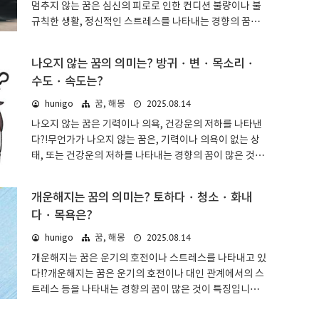
멈추지 않는 꿈은 심신의 피로로 인한 컨디션 불량이나 불
루어진다는 의미도 있습니다. 한 번에 할 수 없어도 굽히지
규칙한 생활, 정신적인 스트레스를 나타내는 경향의 꿈이
말고 꺾이지 말고, 꾸준히 노력해 보세요!테스트를 할 수
많은 것이 특징입니다. 멈추지 않는 것이 자동차인지 전철
없는 꿈규정된 학..
인지, 수도물인지 재채기인지에 따라 해석이 달라집니다.
나오지 않는 꿈의 의미는? 방귀・변・목소리・
멈추지 않는 꿈: 기본적인 의미 & 심리 상태꿈 해몽에서 멈
수도・속도는?
추지 않는다는 것은 운기의 저하나 심신의 피로, 스트레스
등을 나타냅니다. 본래 멈춰야 할 것이 멈추지 않는다는 것
2025.08.14
hunigo
꿈, 해몽
은 고장, 불량이라고 할 수 있으므로, 꿈 해몽으로서는 거
나오지 않는 꿈은 기력이나 의욕, 건강운의 저하를 나타낸
의 흉조가 되는 것이 특징입니다.기계, 탈것 계통이 멈추지
다?!무언가가 나오지 않는 꿈은, 기력이나 의욕이 없는 상
않는 경우는 건강운의 저하나 스트레스를 암시하는 경우가
태, 또는 건강운의 저하를 나타내는 경향의 꿈이 많은 것이
많으므로 주의가 필요합니다. 피로나 스트레스로 인해 수
특징입니다. 나오지 않는 것이 방귀인지 소변인지, 수도물
면의 질도 나빠지고 있을 가능성이 높으..
인지 달리는 속도인지 등에 따라 해석이 달라집니다.나오
개운해지는 꿈의 의미는? 토하다・청소・화내
지 않는 꿈: 기본적인 의미 & 심리 상태꿈 해몽에서 무언가
다・목욕은?
가 나오지 않는다는 것은 기력이나 건강운의 저하를 나타
냅니다. 나와야 할 것, 당연히 나와야 할 것이 나오지 않는
2025.08.14
hunigo
꿈, 해몽
다는 것은 역시 제 컨디션이 아니고, 운이 좋지 않다는 의미
개운해지는 꿈은 운기의 호전이나 스트레스를 나타내고 있
가 됩니다.금전운=경제 상태의 불안정함을 나타내는 경우
다!?개운해지는 꿈은 운기의 호전이나 대인 관계에서의 스
도 있지만, 기력이나 체력 저하로 인한 건강운이 좋지 않은
트레스 등을 나타내는 경향의 꿈이 많은 것이 특징입니다.
경우가 많으므로 주의해야 합니다. 몸이 안 좋다고 생각되
싸워서 개운해지는지 버려서 개운해지는지, 춤춰서 개운
면 심신을 쉬게 하거나, 빨리 의..