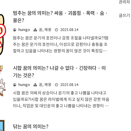
관리자
경향이 많은 것이 특징입니다. 건널 수 없는 것이 다리인지
보세요.묶는 꿈: 물건별꿈에서는 무..
도로인지, 건널 수 없는 이유가 부서져서인지 빨간불이어
멈추는 꿈의 의미는? 싸움・괴롭힘・폭력・숨・
서인지 등에 따라 달라집니다.건널 수 없는 꿈: 기본적인 의
글쓰기
물은?
미 & 심리 상태꿈 해몽에서 건널 수 없는 것은 어려움이나
문제를 나타냅니다. 눈앞에 목적지가 있는데 장애물이 있
2025.08.14
hunigo
꿈, 해몽
거나 방해를 받아 건널 수 없어, 목표 달성이 지연될 수도
멈추는 꿈은 운기의 호전이나 감정 조절을 나타낼까요?!멈
있습니다. 그런 예상치 못한 문제를 나타내는 해몽이 많은
추는 꿈은 운기의 호전이나, 이성으로 감정이나 충동을 조
것이 특징입니다.그러나 목적지에 도달하는 방법이 하나만
절하고 있음을 나타내는 경향의 꿈이 많은 것이 특징입니
있는 것은 아닐 수도 있습니다. 우회로를 찾거나 다른 사람
다. 멈추는 것이 싸움인지 폭력인지, 화재인지 담배인지 등
의 협력을 받는 등 하여 어려움..
에 따라 해석이 달라집니다.멈추는 꿈: 기본적인 의미 & 심
시합 꿈의 의미는? 나갈 수 없다・긴장하다・이
리 상태꿈 해몽에서 멈추는 것은 잘못된 방향으로 나아가
기는 것은?
거나 위험을 피하거나, 현 상황을 있는 그대로 받아들이는
것을 나타냅니다. 일단 시작한 일이나 누군가의 행동을 멈
2025.08.14
hunigo
꿈, 해몽
추는 것은 용기가 필요한 일이지만, 그 용기가 활로를 열어
시합 꿈은 의욕의 상승이나 운기의 좋고 나쁨을 나타내고
줄 수도 있습니다.또한 현실 도피라는 의미도 있지만, 그런
있을까요?!시합 꿈은 라이벌에게 지고 싶지 않은 강한 마음
자신의 내면과 제대로 마주하고, 다시 앞으로 나아갈 활력
이나, 직업운 및 대인운의 좋고 나쁨을 나타내는 경향이 많
으로 삼으세요.싸움을 멈추는 꿈자신이 벌이던 싸움을 이
은 것이 특징입니다. 시합에서 이겼는지 졌는지, 축구 시합
성 등을 총동원하여 멈추는 꿈은, 당신이..
인지 야구 시합인지 등에 따라 해석이 달라집니다.시합 꿈:
기본적인 의미 & 심리 상태꿈 해몽에서 시합은 지고 싶지
닦는 꿈의 의미는?