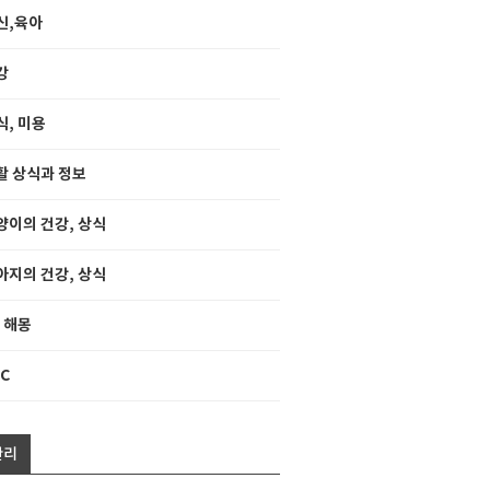
신,육아
강
식, 미용
활 상식과 정보
양이의 건강, 상식
아지의 건강, 상식
, 해몽
C
관리