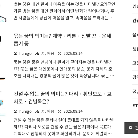
벗는 꿈은 대인 관계나 마음을 여는 것을 나타낼까요?!무언
임
가를 벗는 꿈은 대인 관계에서 어떤 변화가 일어나거나, 주
변 사람들에게 당신이 마음을 열고, 속마음을 드러내는 경
건
향의 꿈이 많은 것이 특징입니다. 벗는 것이 마스크인지 반
지인지, 선글라스인지 단추인지 등에 따라 해석이 달라집
음
묶는 꿈의 의미는? 계약・리본・신발 끈・운세
니다.벗는 꿈: 기본적인 의미 & 심리 상태꿈 해몽에서 벗는
뽑기 등
것은 마음을 열거나 대인 관계에서 어떤 변화가 있음을 나
생
타냅니다. 얼굴을 가려 표정을 숨기는 것, 또는 본래의 자신
2025.08.14
hunigo
꿈, 해몽
을 꾸미는 것을 벗음으로써 자신의 속마음이나 감정을 겉
묶는 꿈은 좋은 만남이나 관계가 깊어지는 것을 나타낼까
고
으로 드러내는 것이겠지요.속마음으로 사람과 사귀는 것은
요?!묶는 꿈은 대인운이나 연애운의 상승, 운기 자체의 호
두려운 부분도 있습니다. 그러나 본래의 자신을 억누르는
조를 나타내는 경향의 꿈이 많은 것이 특징입니다. 묶는 것
강
것은 스트레스의 원인이 될 수도 있습니다. 속마음으로 사
이 신발 끈인지 리본인지, 다시 묶는 것인지 묶었던 것이 끊
귈 수 있는 친구를 꼭 찾아보세요.마..
어지는 것인지 등에 따라 해석이 달라집니다.묶는 꿈: 기본
꿈
건널 수 없는 꿈의 의미는? 다리・횡단보도・교
적인 의미 & 심리 상태꿈 해몽에서 묶는 것은 주변 사람들
차로・건널목은?
과의 관계 등이 더욱 깊어지고 강해지는 것을 나타냅니다.
ET
구체적으로 무엇인가를 묶는 꿈은 길조가 많은 편입니다.
2025.08.14
hunigo
꿈, 해몽
묶었던 것이 끊어지거나 풀리는 경우는 흉조로 생각하면
건널 수 없는 꿈은 문제나 일이 뜻대로 되지 않음을 나타낼
이해하기 쉬울 것입니다.사람의 인연은 한 번 끊어졌다고
까요?!다리나 도로를 건널 수 없는 꿈은 계획이나 목표가
생각하더라도 의외로 다시 묶을 수도 있습니다. 되찾고 싶
계획대로 진행되지 못하고 좌절되거나, 문제에 휘말리는
거나 포기할 수 없는 인연이 있다면, 좌절하지 말고 도전해