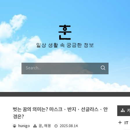
벗는 꿈의 의미는? 마스크・반지・선글라스・안
경은?
IT
2025.08.14
hunigo
꿈, 해몽