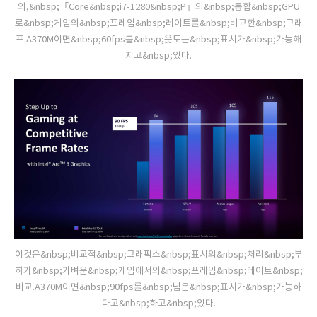
와,&nbsp;「Core&nbsp;i7-1280&nbsp;P」의&nbsp;통합&nbsp;GPU
로&nbsp;게임의&nbsp;프레임&nbsp;레이트를&nbsp;비교한&nbsp;그래
프.A370M이면&nbsp;60fps를&nbsp;웃도는&nbsp;표시가&nbsp;가능해
지고&nbsp;있다.
이것은&nbsp;비교적&nbsp;그래픽스&nbsp;표시의&nbsp;처리&nbsp;부
하가&nbsp;가벼운&nbsp;게임에서의&nbsp;프레임&nbsp;레이트&nbsp;
비교.A370M이면&nbsp;90fps를&nbsp;넘은&nbsp;표시가&nbsp;가능하
다고&nbsp;하고&nbsp;있다.