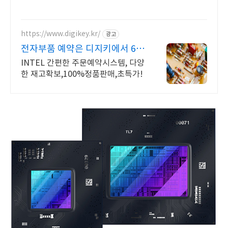
https://www.digikey.kr/
광고
전자부품 예약은 디지키에서 6만
원이상 무료배송,당일발송
INTEL 간편한 주문예약시스템, 다양
한 재고확보,100%정품판매,초특가!