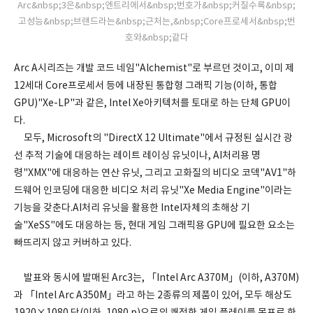
Arc&nbsp;3은&nbsp;엔트리에서&nbsp;번호가&nbsp;커질수록&nbsp;
고성능&nbsp;브랜드라는&nbsp;근처는,&nbsp;Core프로세서&nbsp;번
호와&nbsp;같다
Arc A시리즈는 개발 코드 네임"Alchemist"로 부르던 것이고, 이미 제
12세대 Core프로세서 등에 내장된 통합형 그래픽 기능(이하, 통합
GPU)"Xe-LP"과 같은, Intel Xe아키텍처를 토대로 하는 단체 GPU이
다.
모두, Microsoft의 "DirectX 12 Ultimate"에서 규정된 실시간 광
선 추적 기술에 대응하는 레이트 레이싱 유닛이나, AI처리용 명
령"XMX"에 대응하는 연산 유닛, 그리고 고화질의 비디오 코덱"AV1"하
드웨어 인코딩에 대응한 비디오 처리 유닛"Xe Media Engine"이라는
기능을 갖춘다.AI처리 유닛을 활용한 Intel자체의 초해상 기
술"XeSS"에도 대응하는 등, 현대 게임 그래픽용 GPU에 필요한 요소는
빠뜨리지 않고 커버하고 있다.
발표와 동시에 발매된 Arc3는, 「Intel Arc A370M」(이하, A370M)
과 「Intel Arc A350M」라고 하는 2종류의 제품이 있어, 모두 해상도