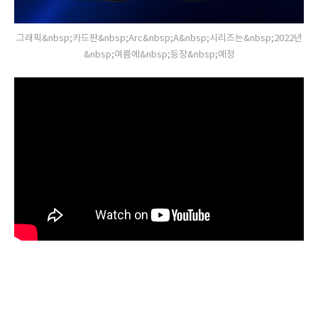
그래픽&nbsp;카드판&nbsp;Arc&nbsp;A&nbsp;시리즈는&nbsp;2022년
&nbsp;여름에&nbsp;등장&nbsp;예정